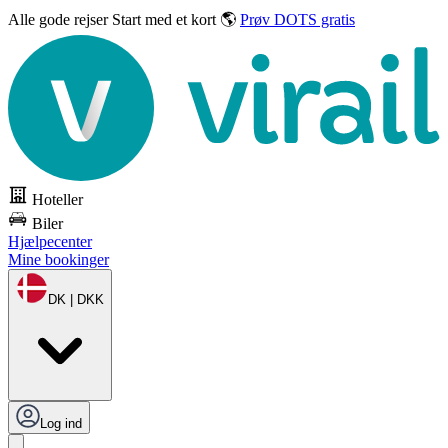
Alle gode rejser
Start med et kort 🌎
Prøv DOTS gratis
Hoteller
Biler
Hjælpecenter
Mine bookinger
DK | DKK
Log ind