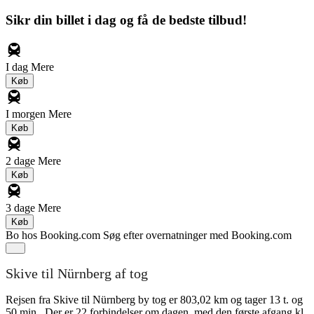
Sikr din billet i dag og få de bedste tilbud!
I dag
Mere
Køb
I morgen
Mere
Køb
2 dage
Mere
Køb
3 dage
Mere
Køb
Bo hos Booking.com
Søg efter overnatninger med Booking.com
Skive til Nürnberg af tog
Rejsen fra Skive til Nürnberg by tog er 803,02 km og tager 13 t. og
50 min.. Der er 22 forbindelser om dagen, med den første afgang kl