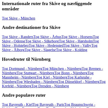
Internationale ruter fra Skive og nærliggende
områder
Tog Skive - München
Andre destinationer fra Skive
Tog Skive - Randers
Tog Skive - Århus
Tog Skive - Horsens
Tog
Skive - Odense
Tog Skive - Silkeborg
Tog Skive - Hørsholm
Tog
Skive - Holstebro
Tog Skive - Hedensted
Tog Skive - Valby
Tog
Skive - Ålborg
Tog Skive - Slagelse
Tog Skive - Kolding
Hovedruter til Nürnberg
Tog Dortmund - Nürnberg
Tog München - Nürnberg
Tog Bremen -
Nürnberg
Tog Stuttgart - Nürnberg
Tog Bonn - Nürnberg
Tog
Mannheim - Nürnberg
Tog Kiel - Nürnberg
Tog Karlsruhe -
Nürnberg
Tog Wiesbaden - Nürnberg
Tog Düsseldorf - Nürnberg
Tog
Krefeld - Nürnberg
Tog Dresden - Nürnberg
Andre populære ruter
Tog Bayreuth - Kiel
Tog Bayreuth - Paris
Tog Braunschweig -