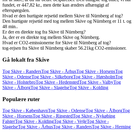
fundet, er 447,82 kr., men dette kan ændres afhængigt af
efterspørgslen.
Hvad er den hurtigste rejsetid mellem Skive til Nürnberg af tog?
Den hurtigste rejsetid med tog mellem Skive og Nürnberg er 11 t. og
48 min..
Er der en direkte tog fra Skive til Nürnberg?
Ja, der er en direkte tog mellem Skive og Nürnberg.
Hvad er CO2-emissionerne for Skive til Nürnberg af tog?
tog-rejsen fra Skive til Nürnberg skaber 56.21kg CO2-emissioner.
Gå lokalt fra Skive
Tog Skive - Randers
Tog Skive - Århus
Tog Skive - Horsens
Tog
Skive - Odense
Tog Skive - Silkeborg
Tog Skive - Hørsholm
Tog
Skive - Holstebro
Tog Skive - Hedensted
Tog Skive - Valby
Tog
Skive - Ålborg
Tog Skive - Slagelse
Tog Skive - Kolding
Populære ruter
Tog Skive - København
Tog Skive - Odense
Tog Skive - Ålborg
Tog
Skive - Horsens
Tog Skive - Ringsted
Tog Skive - Nykøbing
Falster
Tog Skive - Kolding
Tog Skive - Vejle
Tog Skive -
Slagelse
Tog Skive - Århus
Tog Skive - Randers
Tog Skive - Herning