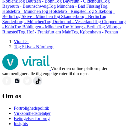
Koblenz
Tog Bautzen - Bonn
Tog Bayreuth - Oldenburg
Tog
Bayreuth - Braunschweig
Tog München - Bad Füssing
Tog
Holstebro - München
Tog Holstebro - Ringsted
Tog Silkeborg -
Berlin
Tog Skive - München
Tog Skanderborg - Berlin
Tog
Sønderborg - München
Tog Dortmund - Vesterland
Tog Cloppenburg
- Köln
Tog Böblingen - München
Tog Viborg - Berlin
Tog Viborg -
Ringsted
Tog Hof - Frankfurt am Main
Tog København - Poznan
Virail
>
Tog Skive - Nürnberg
Virail er en online platform, der
sammenligner alle tilgængelige ruter til din rejse.
Om os
Fortrolighedspolitik
Virksomhedsdetaljer
Betingelser for brug
Insights