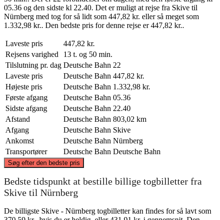
05.36 og den sidste kl 22.40. Det er muligt at rejse fra Skive til
Nürnberg med tog for så lidt som 447,82 kr. eller så meget som
1.332,98 kr.. Den bedste pris for denne rejse er 447,82 kr..
Laveste pris
447,82 kr.
Rejsens varighed
13 t. og 50 min.
Tilslutning pr. dag
Deutsche Bahn
22
Laveste pris
Deutsche Bahn
447,82 kr.
Højeste pris
Deutsche Bahn
1.332,98 kr.
Første afgang
Deutsche Bahn
05.36
Sidste afgang
Deutsche Bahn
22.40
Afstand
Deutsche Bahn
803,02 km
Afgang
Deutsche Bahn
Skive
Ankomst
Deutsche Bahn
Nürnberg
Transportører
Deutsche Bahn
Deutsche Bahn
©
CARTO
, ©
OpenStreetMap
contributors
Søg efter den bedste pris
Skive
Bedste tidspunkt at bestille billige togbilletter fra
Skive til Nürnberg
De billigste Skive - Nürnberg togbilletter kan findes for så lavt som
370,59 kr., hvis du er heldig, eller 431,91 kr. i gennemsnit. Den