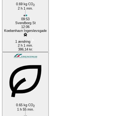
0.69 kg CO
2
2 h 1 min.
09:53
Svendborg St
12:06
Koebenhavn Ingerslevsgade
1 ændring
2 h 1 min.
386,14 kr.
0.65 kg CO
2
1 h 55 min.