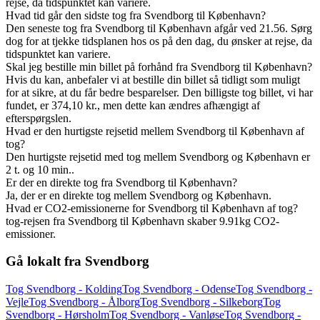
rejse, da tidspunktet kan variere.
Hvad tid går den sidste tog fra Svendborg til København?
Den seneste tog fra Svendborg til København afgår ved 21.56. Sørg
dog for at tjekke tidsplanen hos os på den dag, du ønsker at rejse, da
tidspunktet kan variere.
Skal jeg bestille min billet på forhånd fra Svendborg til København?
Hvis du kan, anbefaler vi at bestille din billet så tidligt som muligt
for at sikre, at du får bedre besparelser. Den billigste tog billet, vi har
fundet, er 374,10 kr., men dette kan ændres afhængigt af
efterspørgslen.
Hvad er den hurtigste rejsetid mellem Svendborg til København af
tog?
Den hurtigste rejsetid med tog mellem Svendborg og København er
2 t. og 10 min..
Er der en direkte tog fra Svendborg til København?
Ja, der er en direkte tog mellem Svendborg og København.
Hvad er CO2-emissionerne for Svendborg til København af tog?
tog-rejsen fra Svendborg til København skaber 9.91kg CO2-
emissioner.
Gå lokalt fra Svendborg
Tog Svendborg - Kolding
Tog Svendborg - Odense
Tog Svendborg -
Vejle
Tog Svendborg - Ålborg
Tog Svendborg - Silkeborg
Tog
Svendborg - Hørsholm
Tog Svendborg - Vanløse
Tog Svendborg -