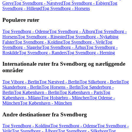
Greve
Tog Svendborg - Næstved
Tog Svendborg - Esbjerg
Tog
Svendborg - Hillerød
Tog Svendborg - Horsens
Populære ruter
Tog Svendborg - Odense
Tog Svendborg - Ålborg
Tog Svendborg -
Horsens
Tog Svendborg - Ringsted
Tog Svendborg - Nykøbing
Falster
Tog Svendborg - Kolding
Tog Svendborg - Vejle
Tog
Svendborg - Slagelse
Tog Svendborg - Århus
Tog Svendborg -
Roskilde
Tog Svendborg - Randers
Tog Svendborg - Herning
Internationale ruter fra Svendborg og nærliggende
områder
Tog Viborg - Berlin
Tog Næstved - Berlin
Tog Silkeborg - Berlin
Tog
Skanderborg - Berlin
Tog Horsens - Berlin
Tog Sønderborg -
Berlin
Tog København - Berlin
Tog København - Paris
Tog
København - Milano
Tog Holstebro - München
Tog Odense -
München
Tog København - München
Andre destinationer fra Svendborg
Tog Svendborg - Kolding
Tog Svendborg - Odense
Tog Svendborg -
Vejle
Tog Svendborg - Ålborg
Tog Svendborg - Silkeborg
Tog