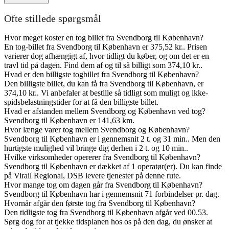
Ofte stillede spørgsmål
Hvor meget koster en tog billet fra Svendborg til København?
En tog-billet fra Svendborg til København er 375,52 kr.. Prisen
varierer dog afhængigt af, hvor tidligt du køber, og om det er en
travl tid på dagen. Find dem af og til så billigt som 374,10 kr..
Hvad er den billigste togbillet fra Svendborg til København?
Den billigste billet, du kan få fra Svendborg til København, er
374,10 kr.. Vi anbefaler at bestille så tidligt som muligt og ikke-
spidsbelastningstider for at få den billigste billet.
Hvad er afstanden mellem Svendborg og København ved tog?
Svendborg til København er 141,63 km.
Hvor længe varer tog mellem Svendborg og København?
Svendborg til København er i gennemsnit 2 t. og 31 min.. Men den
hurtigste mulighed vil bringe dig derhen i 2 t. og 10 min..
Hvilke virksomheder opererer fra Svendborg til København?
Svendborg til København er dækket af 1 operatør(er). Du kan finde
på Virail Regional, DSB levere tjenester på denne rute.
Hvor mange tog om dagen går fra Svendborg til København?
Svendborg til København har i gennemsnit 71 forbindelser pr. dag.
Hvornår afgår den første tog fra Svendborg til København?
Den tidligste tog fra Svendborg til København afgår ved 00.53.
Sørg dog for at tjekke tidsplanen hos os på den dag, du ønsker at