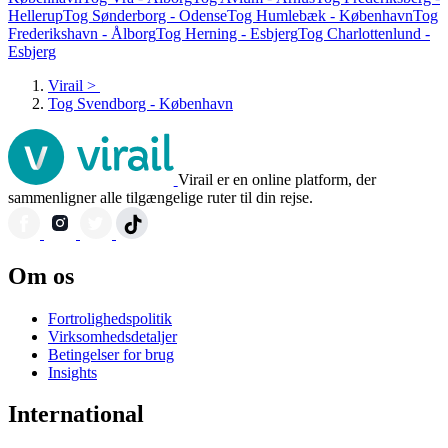
Hellerup
Tog Sønderborg - Odense
Tog Humlebæk - København
Tog
Frederikshavn - Ålborg
Tog Herning - Esbjerg
Tog Charlottenlund -
Esbjerg
Virail
>
Tog Svendborg - København
Virail er en online platform, der
sammenligner alle tilgængelige ruter til din rejse.
Om os
Fortrolighedspolitik
Virksomhedsdetaljer
Betingelser for brug
Insights
International