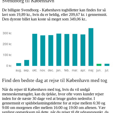
Svendborg til København
De billigste Svendborg - København togbilletter kan findes for så
lavt som 19,89 kr., hvis du er heldig, eller 209,67 kr. i gennemsnit.
Den dyreste billet kan koste så meget som 349,06 kr..
Find den bedste dag at rejse til København med tog
Når du rejser til København med tog, hvis du vil undgå
menneskemængder, kan du tjekke, hvor ofte vores kunder rejser
inden for de næste 30 dage ved at bruge grafen nedenfor. I
gennemsnit er spidsbelastningstiderne for at rejse mellem 6:30 og
9:00 om morgenen eller mellem 16:00 og 19:00 om aftenen. Vær
venligst opmærksom på dette, når du rejser til dit udgangspunkt, da