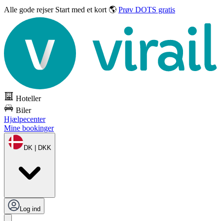
Alle gode rejser
Start med et kort 🌎
Prøv DOTS gratis
Hoteller
Biler
Hjælpecenter
Mine bookinger
DK | DKK
Log ind