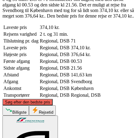
afgang kl 00.53 og den sidste kl 21.56. Det er muligt at rejse fra
Svendborg til København med tog for så lidt som 374,10 kr. eller så
meget som 376,64 kr.. Den bedste pris for denne rejse er 374,10 kr..
Laveste pris
374,10 kr.
Rejsens varighed
2 t. og 31 min.
Tilslutning pr. dag
Regional, DSB
71
Laveste pris
Regional, DSB
374,10 kr.
Højeste pris
Regional, DSB
376,64 kr.
Første afgang
Regional, DSB
00.53
Sidste afgang
Regional, DSB
21.56
Afstand
Regional, DSB
141,63 km
Afgang
Regional, DSB
Svendborg
Ankomst
Regional, DSB
København
Transportører
Regional, DSB
Regional, DSB
©
CARTO
, ©
OpenStreetMap
contributors
Søg efter den bedste pris
Billigste
Rejsetid
Copenhagen