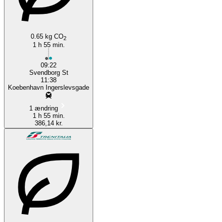
0.65 kg CO
2
1 h 55 min.
09:22
Svendborg St
11:38
Koebenhavn Ingerslevsgade
1 ændring
1 h 55 min.
386,14 kr.