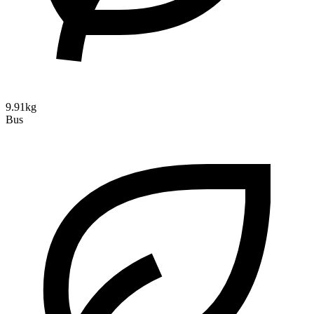
9.91kg
Bus