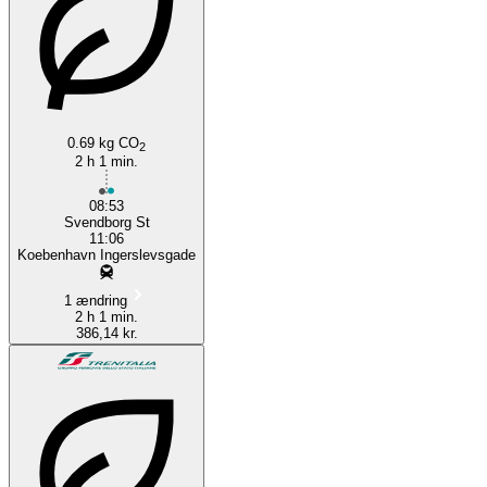
Svendborg
0.69 kg CO
2
2 h 1 min.
08:53
Svendborg St
11:06
Koebenhavn Ingerslevsgade
1 ændring
2 h 1 min.
386,14 kr.