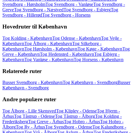
Svendborg - Hørsholm
Tog Svendborg - Vanløse
Tog Svendborg -
Greve
Tog Svendborg - Næstved
Tog Svendborg - Esbjerg
Tog
Svendborg - Hillerød
Tog Svendborg - Horsens
Hovedruter til København
Tog Kolding - København
Tog Odense - København
Tog Vejle -
København
Tog Ålborg - København
Tog Silkeborg -
København
Tog Hørsholm - København
Tog Køge - København
Tog
Greve - København
Tog Hedensted - København
Tog Esbjerg -
København
Tog Vanløse - København
Tog Horsens - København
Relaterede ruter
Busser Svendborg - København
Tog København - Svendborg
Busser
København - Svendborg
Andre populære ruter
Tog Ålborg - Lille Skensved
Tog Kliplev - Odense
Tog Hjerm -
Århus
Tog Tåstrup - Odense
Tog Tåstrup - Ålborg
Tog Kolding -
Frederiksberg
Tog Greve - Århus
Tog Hobro - Århus
Tog Hobro -
Ålborg
Tog Ry - Århus
Tog Svendborg - Odense
Tog Kalundborg -
København
Tog Vrå - Ålborg
Tog Avlum - Århus
Tog Frederiksberg -