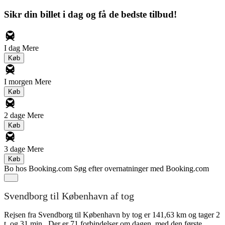
Sikr din billet i dag og få de bedste tilbud!
I dag
Mere
Køb
I morgen
Mere
Køb
2 dage
Mere
Køb
3 dage
Mere
Køb
Bo hos Booking.com
Søg efter overnatninger med Booking.com
Svendborg til København af tog
Rejsen fra Svendborg til København by tog er 141,63 km og tager 2
t. og 31 min.. Der er 71 forbindelser om dagen, med den første