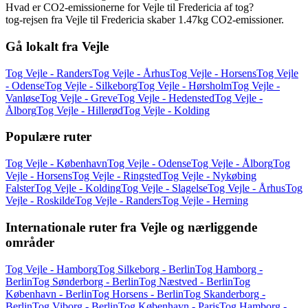
Hvad er CO2-emissionerne for Vejle til Fredericia af tog?
tog-rejsen fra Vejle til Fredericia skaber 1.47kg CO2-emissioner.
Gå lokalt fra Vejle
Tog Vejle - Randers
Tog Vejle - Århus
Tog Vejle - Horsens
Tog Vejle
- Odense
Tog Vejle - Silkeborg
Tog Vejle - Hørsholm
Tog Vejle -
Vanløse
Tog Vejle - Greve
Tog Vejle - Hedensted
Tog Vejle -
Ålborg
Tog Vejle - Hillerød
Tog Vejle - Kolding
Populære ruter
Tog Vejle - København
Tog Vejle - Odense
Tog Vejle - Ålborg
Tog
Vejle - Horsens
Tog Vejle - Ringsted
Tog Vejle - Nykøbing
Falster
Tog Vejle - Kolding
Tog Vejle - Slagelse
Tog Vejle - Århus
Tog
Vejle - Roskilde
Tog Vejle - Randers
Tog Vejle - Herning
Internationale ruter fra Vejle og nærliggende
områder
Tog Vejle - Hamborg
Tog Silkeborg - Berlin
Tog Hamborg -
Berlin
Tog Sønderborg - Berlin
Tog Næstved - Berlin
Tog
København - Berlin
Tog Horsens - Berlin
Tog Skanderborg -
Berlin
Tog Viborg - Berlin
Tog København - Paris
Tog Hamborg -