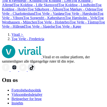
Tog Kværndrup - Kolding
Tog Kolding - Lem
Tog Kolding -
Allerød
Tog Kolding - Lille Skensved
Tog Kolding - Lindholm
Tog
Kolding - Herlev
Tog Silkeborg - Ålborg
Tog Mørkøv - Odense
Tog
Vejle - Charlottenlund
Tog Vejle - Vanløse
Tog Vejle - Hørsholm
Tog
Vejle - Viborg
Tog Sorgenfri - København
Tog Hørsholm - Vejle
Tog
Westhausen - München
Tog Vejle - Holstebro
Tog Vejle - Tåstrup
Tog
Vejle - Hillerød
Tog Vejle - Slagelse
Tog Vejle - Køge
Virail
>
Tog Vejle - Fredericia
Virail er en online platform, der
sammenligner alle tilgængelige ruter til din rejse.
Om os
Fortrolighedspolitik
Virksomhedsdetaljer
Betingelser for brug
Insights