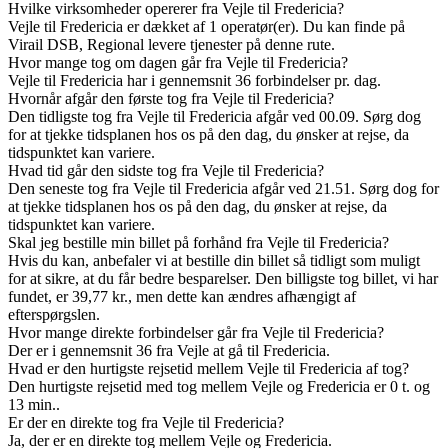
Hvilke virksomheder opererer fra Vejle til Fredericia?
Vejle til Fredericia er dækket af 1 operatør(er). Du kan finde på
Virail DSB, Regional levere tjenester på denne rute.
Hvor mange tog om dagen går fra Vejle til Fredericia?
Vejle til Fredericia har i gennemsnit 36 forbindelser pr. dag.
Hvornår afgår den første tog fra Vejle til Fredericia?
Den tidligste tog fra Vejle til Fredericia afgår ved 00.09. Sørg dog
for at tjekke tidsplanen hos os på den dag, du ønsker at rejse, da
tidspunktet kan variere.
Hvad tid går den sidste tog fra Vejle til Fredericia?
Den seneste tog fra Vejle til Fredericia afgår ved 21.51. Sørg dog for
at tjekke tidsplanen hos os på den dag, du ønsker at rejse, da
tidspunktet kan variere.
Skal jeg bestille min billet på forhånd fra Vejle til Fredericia?
Hvis du kan, anbefaler vi at bestille din billet så tidligt som muligt
for at sikre, at du får bedre besparelser. Den billigste tog billet, vi har
fundet, er 39,77 kr., men dette kan ændres afhængigt af
efterspørgslen.
Hvor mange direkte forbindelser går fra Vejle til Fredericia?
Der er i gennemsnit 36 fra Vejle at gå til Fredericia.
Hvad er den hurtigste rejsetid mellem Vejle til Fredericia af tog?
Den hurtigste rejsetid med tog mellem Vejle og Fredericia er 0 t. og
13 min..
Er der en direkte tog fra Vejle til Fredericia?
Ja, der er en direkte tog mellem Vejle og Fredericia.