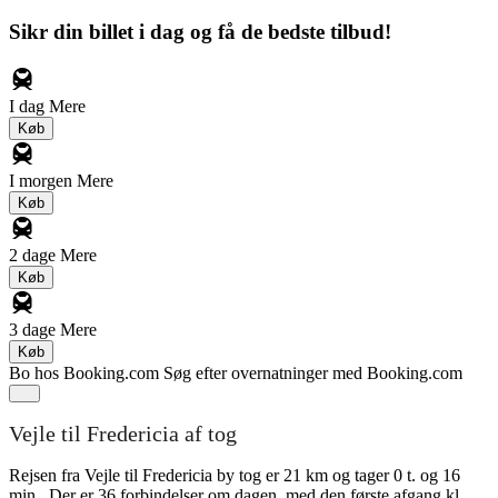
Sikr din billet i dag og få de bedste tilbud!
I dag
Mere
Køb
I morgen
Mere
Køb
2 dage
Mere
Køb
3 dage
Mere
Køb
Bo hos Booking.com
Søg efter overnatninger med Booking.com
Vejle til Fredericia af tog
Rejsen fra Vejle til Fredericia by tog er 21 km og tager 0 t. og 16
min.. Der er 36 forbindelser om dagen, med den første afgang kl