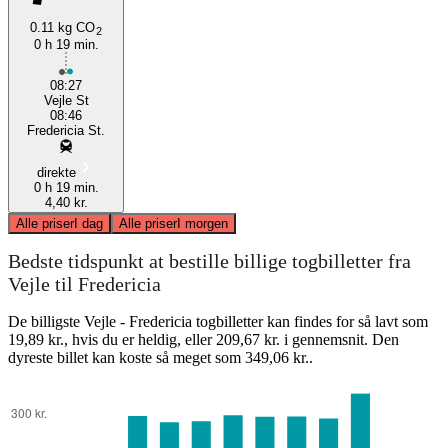
0.11 kg CO
2
0 h 19 min.
08:27
Vejle St
08:46
Fredericia St.
direkte
0 h 19 min.
4,40 kr.
Alle priser
I dag
Alle priser
I morgen
Bedste tidspunkt at bestille billige togbilletter fra
Vejle til Fredericia
De billigste Vejle - Fredericia togbilletter kan findes for så lavt som
19,89 kr., hvis du er heldig, eller 209,67 kr. i gennemsnit. Den
dyreste billet kan koste så meget som 349,06 kr..