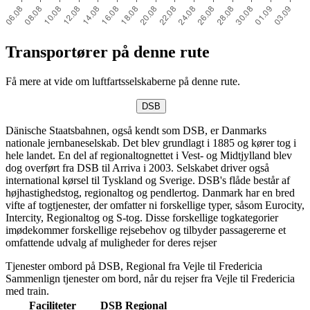
Transportører på denne rute
Få mere at vide om luftfartsselskaberne på denne rute.
DSB
Dänische Staatsbahnen, også kendt som DSB, er Danmarks
nationale jernbaneselskab. Det blev grundlagt i 1885 og kører tog i
hele landet. En del af regionaltognettet i Vest- og Midtjylland blev
dog overført fra DSB til Arriva i 2003. Selskabet driver også
international kørsel til Tyskland og Sverige. DSB's flåde består af
højhastighedstog, regionaltog og pendlertog. Danmark har en bred
vifte af togtjenester, der omfatter ni forskellige typer, såsom Eurocity,
Intercity, Regionaltog og S-tog. Disse forskellige togkategorier
imødekommer forskellige rejsebehov og tilbyder passagererne et
omfattende udvalg af muligheder for deres rejser
Tjenester ombord på DSB, Regional fra Vejle til Fredericia
Sammenlign tjenester om bord, når du rejser fra Vejle til Fredericia
med train.
Faciliteter
DSB
Regional