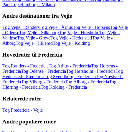
Paris
Tog Hamborg - Milano
Andre destinationer fra Vejle
Tog Vejle - Randers
Tog Vejle - Århus
Tog Vejle - Horsens
Tog Vejle
- Odense
Tog Vejle - Silkeborg
Tog Vejle - Hørsholm
Tog Vejle -
Vanløse
Tog Vejle - Greve
Tog Vejle - Hedensted
Tog Vejle -
Ålborg
Tog Vejle - Hillerød
Tog Vejle - Kolding
Hovedruter til Fredericia
Tog Randers - Fredericia
Tog Århus - Fredericia
Tog Horsens -
Fredericia
Tog Odense - Fredericia
Tog Hørsholm - Fredericia
Tog
Hedensted - Fredericia
Tog Svendborg - Fredericia
Tog Næstved -
Fredericia
Tog Viborg - Fredericia
Tog Ålborg - Fredericia
Tog
Hjørring - Fredericia
Tog Kolding - Fredericia
Relaterede ruter
Tog Fredericia - Vejle
Andre populære ruter