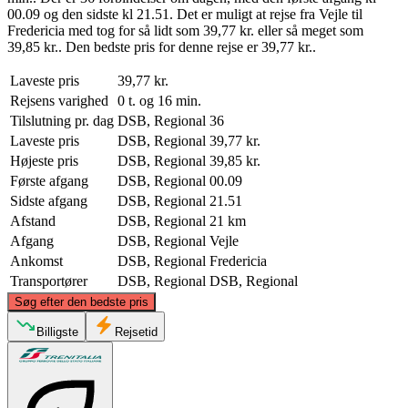
00.09 og den sidste kl 21.51. Det er muligt at rejse fra Vejle til
Fredericia med tog for så lidt som 39,77 kr. eller så meget som
39,85 kr.. Den bedste pris for denne rejse er 39,77 kr..
Laveste pris
39,77 kr.
Rejsens varighed
0 t. og 16 min.
Tilslutning pr. dag
DSB, Regional
36
Laveste pris
DSB, Regional
39,77 kr.
Højeste pris
DSB, Regional
39,85 kr.
Første afgang
DSB, Regional
00.09
Sidste afgang
DSB, Regional
21.51
Afstand
DSB, Regional
21 km
Afgang
DSB, Regional
Vejle
Ankomst
DSB, Regional
Fredericia
Transportører
DSB, Regional
DSB, Regional
©
CARTO
, ©
OpenStreetMap
contributors
Søg efter den bedste pris
Vejle
Billigste
Rejsetid