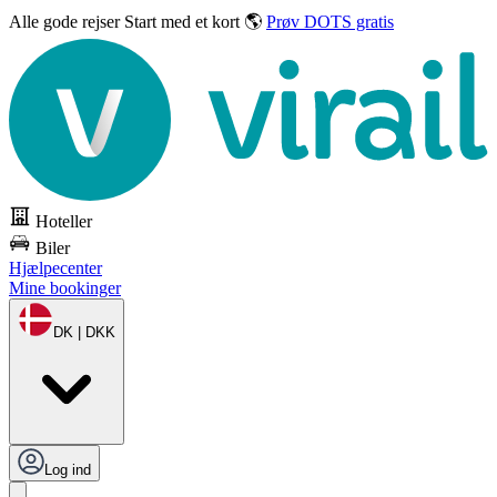
Alle gode rejser
Start med et kort 🌎
Prøv DOTS gratis
Hoteller
Biler
Hjælpecenter
Mine bookinger
DK | DKK
Log ind